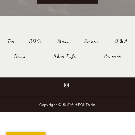
Top
SDGs
Menu
Service
Q＆A
News
Shop Info
Contact
Copyright © 株式会社FONTANA