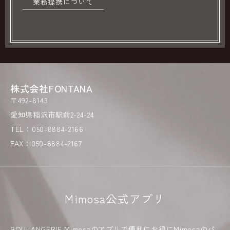
業務提携について
株式会社FONTANA
〒492-8143
愛知県稲沢市駅前2-24-24
TEL：050-8884-2166
FAX：050-8884-2167
Mimosa公式アプリ
BOULANGERIE Mimosaのアプリで便利にお得にMimosaのパ