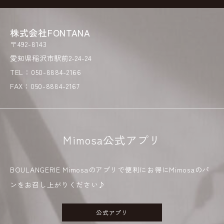
株式会社FONTANA
〒492-8143
愛知県稲沢市駅前2-24-24
TEL：050-8884-2166
FAX：050-8884-2167
Mimosa公式アプリ
BOULANGERIE Mimosaのアプリで便利にお得にMimosaのパ
ンをお召し上がりください♪
公式アプリ