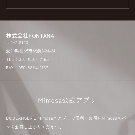
株式会社FONTANA
〒492-8143
愛知県稲沢市駅前2-24-24
TEL：050-8884-2166
FAX：050-8884-2167
Mimosa公式アプリ
BOULANGERIE Mimosaのアプリで便利にお得にMimosaのパ
ンをお召し上がりください♪