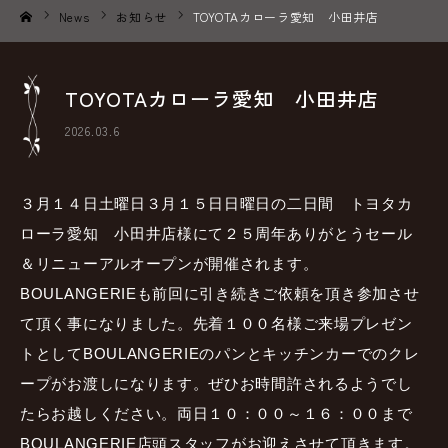
News
お知らせ
TOYOTAカローラ愛知 小田井店
ホーム
TOYOTAカローラ愛知 小田井店
2026.03.6
３月１４日土曜日３月１５日日曜日の二日間 トヨタカ
ローラ愛知 小田井店様にて２５周年ありがとうセール
＆リニューアルオープンが開催されます。
BOULANGERIEも前回に引き続きご依頼を頂き参加させ
て頂く事になりました。先着１００名様ご来場プレゼン
トとしてBOULANGERIEのパンとキッチンカーでのクレ
ープがお渡しになります。ぜひお時間許されるようでし
たらお越しください。両日１０：００～１６：００まで
BOULANGERIE店頭スタッフがお迎えさせて頂きます。