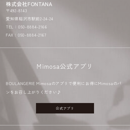
株式会社FONTANA
〒492-8143
愛知県稲沢市駅前2-24-24
TEL：050-8884-2166
FAX：050-8884-2167
Mimosa公式アプリ
BOULANGERIE Mimosaのアプリで便利にお得にMimosaのパ
ンをお召し上がりください♪
公式アプリ