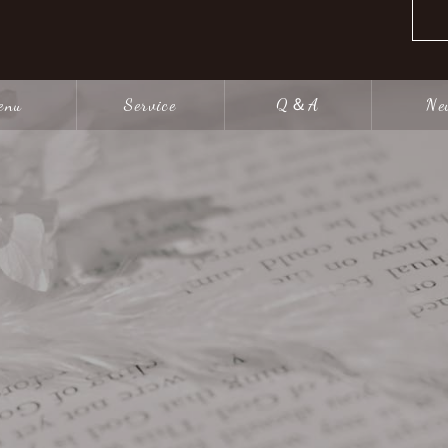
enu
Service
Q＆A
Ne