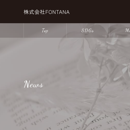
株式会社FONTANA
Top
SDGs
M
News